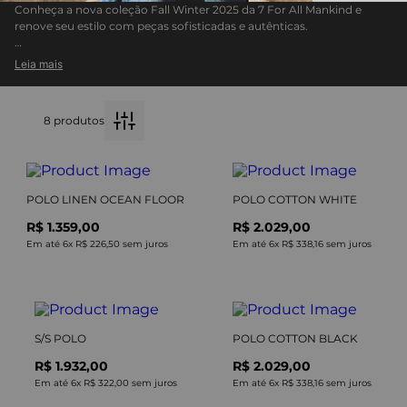
Conheça a nova coleção Fall Winter 2025 da 7 For All Mankind e
renove seu estilo com peças sofisticadas e autênticas.
Inspirada nas últimas tendências, a coleção combina elegância
Leia mais
atemporal com inovação em cada detalhe.
Descubra jeans premium e roupas exclusivas, perfeitas para compor
looks modernos e versáteis.
8
produtos
Destaque-se com a qualidade impecável e o design icônico que só a
7 For All Mankind pode oferecer.
POLO LINEN OCEAN FLOOR
POLO COTTON WHITE
R$ 1.359,00
R$ 2.029,00
Em até
6
x
R$ 226,50
sem juros
Em até
6
x
R$ 338,16
sem juros
S/S POLO
POLO COTTON BLACK
R$ 1.932,00
R$ 2.029,00
Em até
6
x
R$ 322,00
sem juros
Em até
6
x
R$ 338,16
sem juros