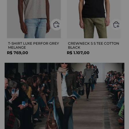
T-SHIRT LUXE PERFOR GREY
CREWNECK S S TEE COTTON
MELANGE
BLACK
R$
769
,
00
R$
1
.
107
,
00