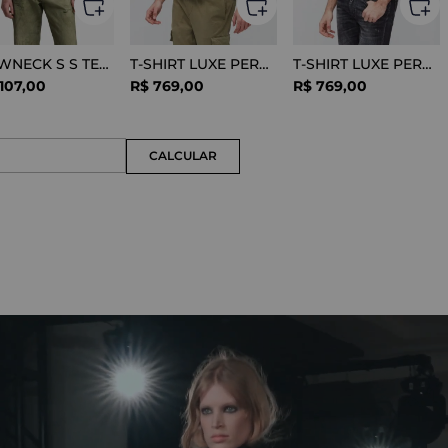
CREWNECK S S TEE COTTON BLACK
T-SHIRT LUXE PERFORMANCE WHITE
T-SHIRT LUXE PERFORMANCE BLACK
107
,
00
R$
769
,
00
R$
769
,
00