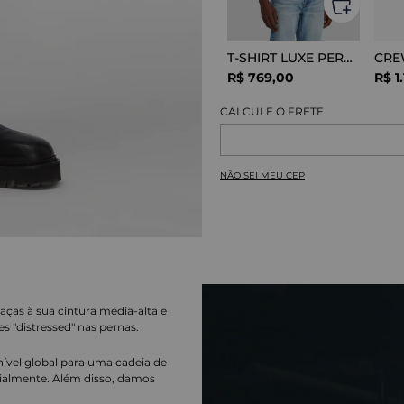
T-SHIRT LUXE PERFOR GREY MELANGE
R$
769
,
00
R$
1
.
NÃO SEI MEU CEP
aças à sua cintura média-alta e
 "distressed" nas pernas.
nível global para uma cadeia de
ialmente. Além disso, damos