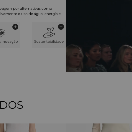
lavagem por alternativas como
cativamente o uso de água, energia e
& Inovação
Sustentabilidade
ADOS