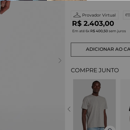
Provador Virtual
R$
2
.
403
,
00
Em até
6
x
R$
400
,
50
sem juros
ADICIONAR AO C
COMPRE JUNTO