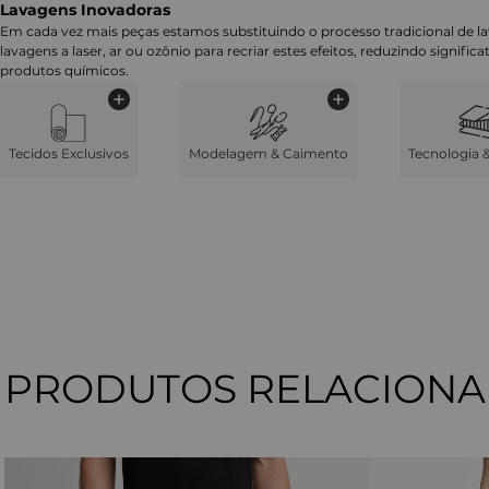
Lavagens Inovadoras
Em cada vez mais peças estamos substituindo o processo tradicional de 
lavagens a laser, ar ou ozônio para recriar estes efeitos, reduzindo signifi
produtos químicos.
Tecidos Exclusivos
Modelagem & Caimento
Tecnologia 
PRODUTOS RELACION