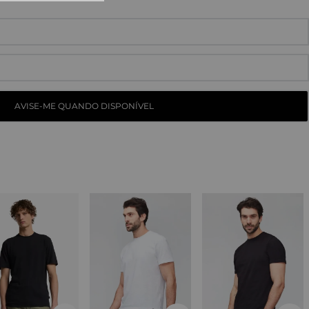
10
º
straight