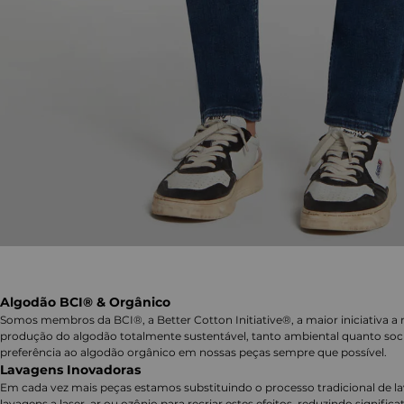
Algodão BCI® & Orgânico
Somos membros da BCI®, a Better Cotton Initiative®, a maior iniciativa a 
produção do algodão totalmente sustentável, tanto ambiental quanto soc
preferência ao algodão orgânico em nossas peças sempre que possível.
Lavagens Inovadoras
Em cada vez mais peças estamos substituindo o processo tradicional de 
lavagens a laser, ar ou ozônio para recriar estes efeitos, reduzindo signifi