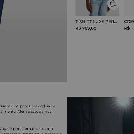
T-SHIRT LUXE PERFOR GREY MELANGE
R$
769
,
00
R$
1
.
nível global para uma cadeia de
ialmente. Além disso, damos
lavagem por alternativas como
cativamente o uso de água, energia e