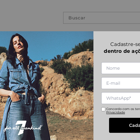
Buscar
PREVIOUS COLLECTIONS
Cadastre-se
dentro de aç
PAXTYN STRET
1
|
6
Referência
:
JSPDC890KR
28
29
30
31
Concordo com os te
Privacidade
Cada