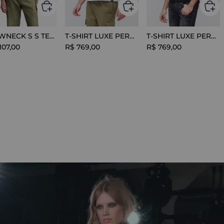
CREWNECK S S TEE COTTON BLACK
T-SHIRT LUXE PERFORMANCE WHITE
T-SHIRT LUXE PERFORMANCE BLACK
107
,
00
R$
769
,
00
R$
769
,
00