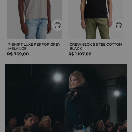
T-SHIRT LUXE PERFOR GREY
CREWNECK S S TEE COTTON
MELANGE
BLACK
R$
769
,
00
R$
1
.
107
,
00