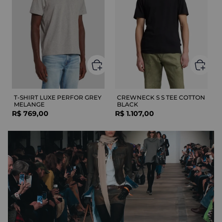
T-SHIRT LUXE PERFOR GREY
CREWNECK S S TEE COTTON
MELANGE
BLACK
R$
769
,
00
R$
1
.
107
,
00