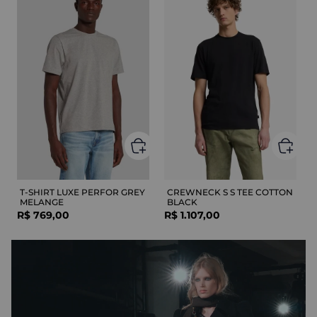
T-SHIRT LUXE PERFOR GREY
CREWNECK S S TEE COTTON
MELANGE
BLACK
R$
769
,
00
R$
1
.
107
,
00