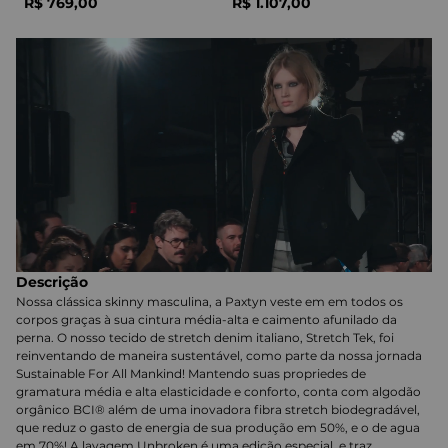
R$
769
,
00
R$
1
.
107
,
00
Descrição
Nossa clássica skinny masculina, a Paxtyn veste em em todos os
corpos graças à sua cintura média-alta e caimento afunilado da
perna. O nosso tecido de stretch denim italiano, Stretch Tek, foi
reinventando de maneira sustentável, como parte da nossa jornada
Sustainable For All Mankind! Mantendo suas propriedes de
gramatura média e alta elasticidade e conforto, conta com algodão
orgânico BCI® além de uma inovadora fibra stretch biodegradável,
que reduz o gasto de energia de sua produção em 50%, e o de agua
em 70%! A lavagem Unbroken é uma edição especial, e traz