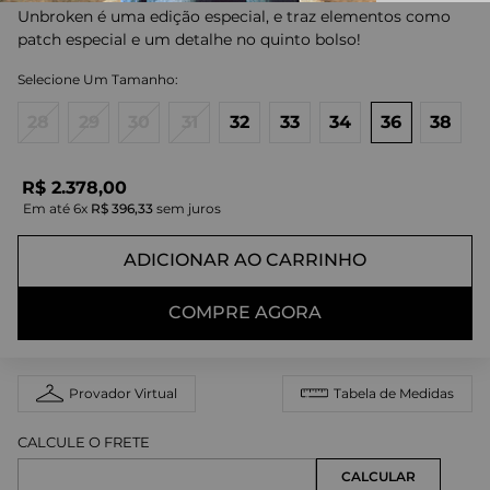
Unbroken é uma edição especial, e traz elementos como
patch especial e um detalhe no quinto bolso!
28
29
30
31
32
33
34
36
38
R$
2
.
378
,
00
Em até
6
x
R$
396
,
33
sem juros
ADICIONAR AO CARRINHO
COMPRE AGORA
Provador Virtual
Tabela de Medidas