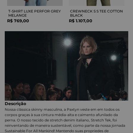
T-SHIRT LUXE PERFOR GREY
CREWNECK S S TEE COTTON
MELANGE
BLACK
R$
769
,
00
R$
1
.
107
,
00
Descrição
Nossa clássica skinny masculina, a Paxtyn veste em em todos os
corpos graças à sua cintura média-alta e caimento afunilado da
perna. O nosso tecido de stretch denim italiano, Stretch Tek, foi
reinventando de maneira sustentável, como parte da nossa jornada
Sustainable For All Mankind! Mantendo suas propriedes de