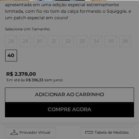
apresentada em uma edição especial extremamente
limitada, com fio no tom da calça formando o Squiggle, e
um patch especial em couro!
28
29
30
31
32
33
34
36
38
40
R$
2
.
378
,
00
Em até
6
x
R$
396
,
33
sem juros
ADICIONAR AO CARRINHO
COMPRE AGORA
Provador Virtual
Tabela de Medidas