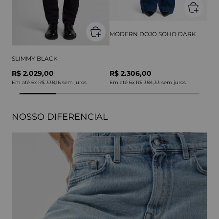
MODERN DOJO SOHO DARK
SLIMMY BLACK
R$ 2.029,00
R$ 2.306,00
Em até
6
x
R$ 338,16
sem juros
Em até
6
x
R$ 384,33
sem juros
NOSSO DIFERENCIAL