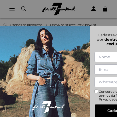
TODOS OS PRODUTOS
PAXTYN SE STRETCH TEK IDEALIST
1
|
2
Cadastre-
por
dentr
exclu
PAXTYN SE STRETCH TEK IDEALIST
28
29
30
31
32
33
34
36
38
40
Concordo 
termos da
Privacidad
Cada