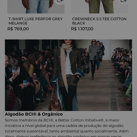
T-SHIRT LUXE PERFOR GREY
CREWNECK S S TEE COTTON
MELANGE
BLACK
R$
769
,
00
R$
1
.
107
,
00
Algodão BCI® & Orgânico
Somos membros da BCI®, a Better Cotton Initiative®, a maior
iniciativa a nível global para uma cadeia de produção do algodão
totalmente sustentável, tanto ambiental quanto socialmente. Além
disso, damos preferência ao algodão orgânico em nossas peças