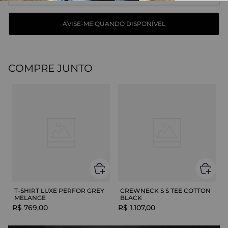
COMPRE JUNTO
T-SHIRT LUXE PERFOR GREY
CREWNECK S S TEE COTTON
MELANGE
BLACK
R$
769
,
00
R$
1
.
107
,
00