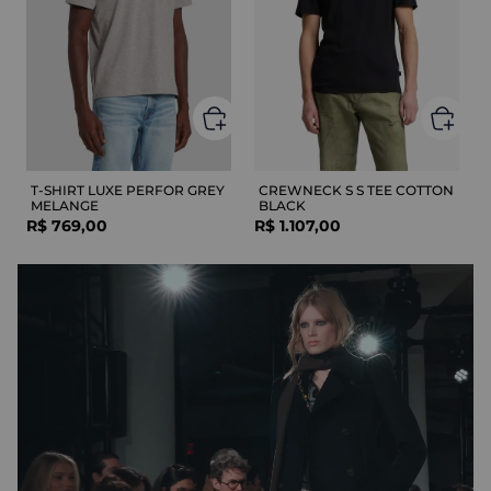
T-SHIRT LUXE PERFOR GREY
CREWNECK S S TEE COTTON
MELANGE
BLACK
R$
769
,
00
R$
1
.
107
,
00