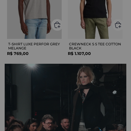
T-SHIRT LUXE PERFOR GREY
CREWNECK S S TEE COTTON
MELANGE
BLACK
R$
769
,
00
R$
1
.
107
,
00