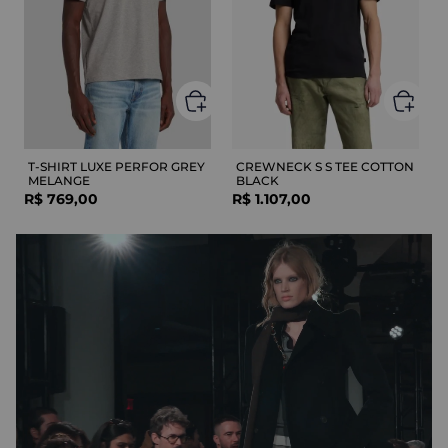
T-SHIRT LUXE PERFOR GREY
CREWNECK S S TEE COTTON
MELANGE
BLACK
R$
769
,
00
R$
1
.
107
,
00