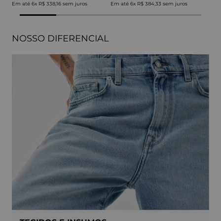
Em até
6
x
R$ 338,16
sem juros
Em até
6
x
R$ 384,33
sem juros
NOSSO DIFERENCIAL