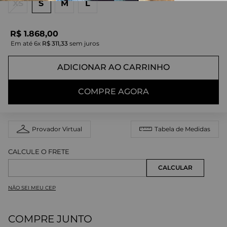
XS
S
M
L
R$
1
.
868
,
00
Em até
6
x
R$
311
,
33
sem juros
ADICIONAR AO CARRINHO
COMPRE AGORA
Provador Virtual
Tabela de Medidas
NÃO SEI MEU CEP
COMPRE JUNTO