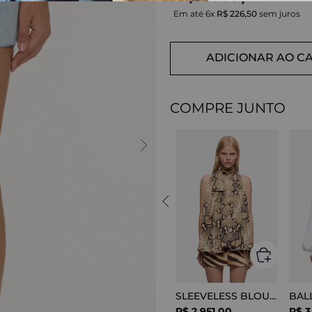
Em até
6
x
R$
226
,
50
sem juros
ADICIONAR AO C
COMPRE JUNTO
SLEEVELESS BLOUSE VISCOSE SNAKE
R$
2
.
951
,
00
R$
3