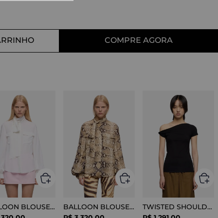
10
º
tess
ARRINHO
COMPRE AGORA
BALLOON BLOUSE SILK OPTICAL WHITE
BALLOON BLOUSE VISCOSE SNAKE
TWISTED SHOULDER TEE LYOCELL BLACK
.
320
,
00
R$
3
.
320
,
00
R$
1
.
291
,
00