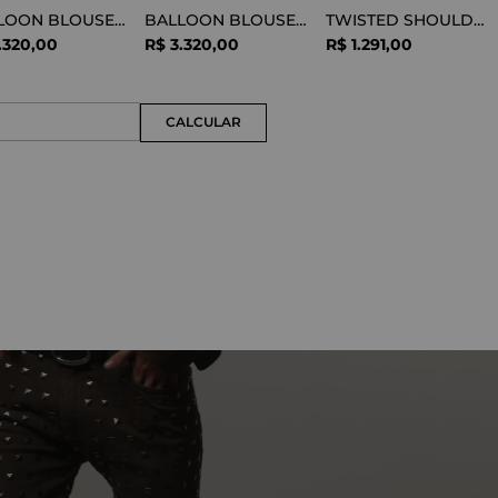
BALLOON BLOUSE SILK OPTICAL WHITE
BALLOON BLOUSE VISCOSE SNAKE
TWISTED SHOULDER TEE LYOCELL BLACK
.
320
,
00
R$
3
.
320
,
00
R$
1
.
291
,
00