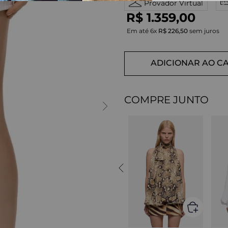
Provador Virtual
R$
1
.
359
,
00
Em até
6
x
R$
226
,
50
sem juros
ADICIONAR AO C
COMPRE JUNTO