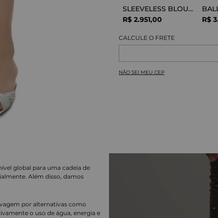
SLEEVELESS BLOUSE VISCOSE SNAKE
R$
2
.
951
,
00
R$
3
NÃO SEI MEU CEP
nível global para uma cadeia de
ialmente. Além disso, damos
lavagem por alternativas como
cativamente o uso de água, energia e