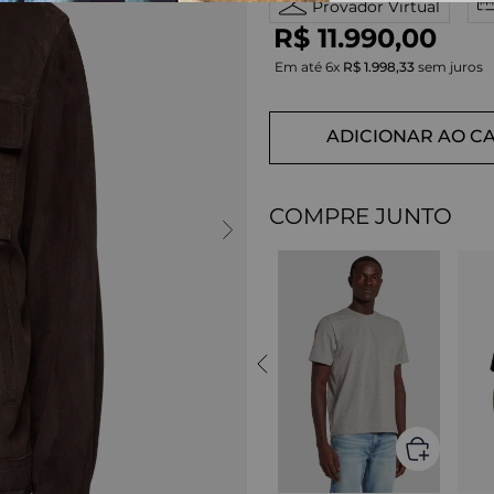
Provador Virtual
R$
11
.
990
,
00
Em até
6
x
R$
1
.
998
,
33
sem juros
ADICIONAR AO C
COMPRE JUNTO