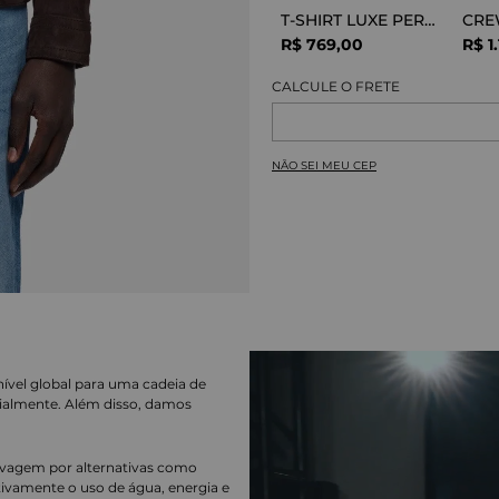
T-SHIRT LUXE PERFOR GREY MELANGE
R$
769
,
00
R$
1
.
NÃO SEI MEU CEP
nível global para uma cadeia de
ialmente. Além disso, damos
lavagem por alternativas como
cativamente o uso de água, energia e