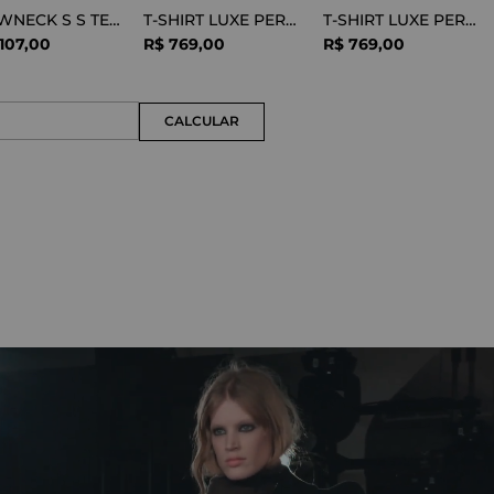
CREWNECK S S TEE COTTON BLACK
T-SHIRT LUXE PERFORMANCE WHITE
T-SHIRT LUXE PERFORMANCE BLACK
107
,
00
R$
769
,
00
R$
769
,
00