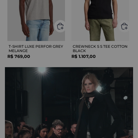
T-SHIRT LUXE PERFOR GREY
CREWNECK S S TEE COTTON
MELANGE
BLACK
R$
769
,
00
R$
1
.
107
,
00