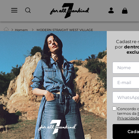
Homem
MODERN STRAIGHT WEST VILLAGE
Cadastre-
por
dentr
exclu
Concordo 
termos da
Privacidad
Cada