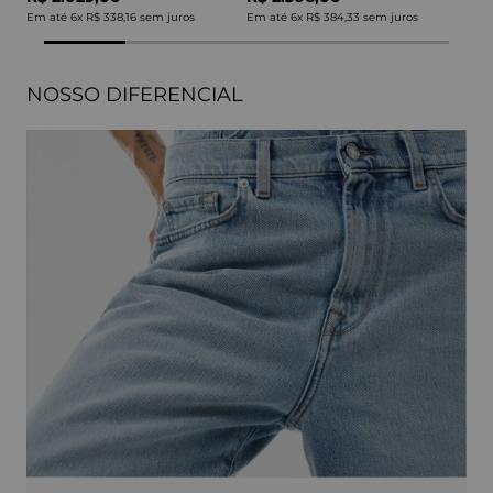
Em até
6
x
R$ 338,16
sem juros
Em até
6
x
R$ 384,33
sem juros
NOSSO DIFERENCIAL