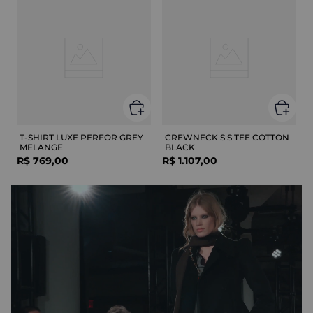
T-SHIRT LUXE PERFOR GREY
CREWNECK S S TEE COTTON
MELANGE
BLACK
R$
769
,
00
R$
1
.
107
,
00