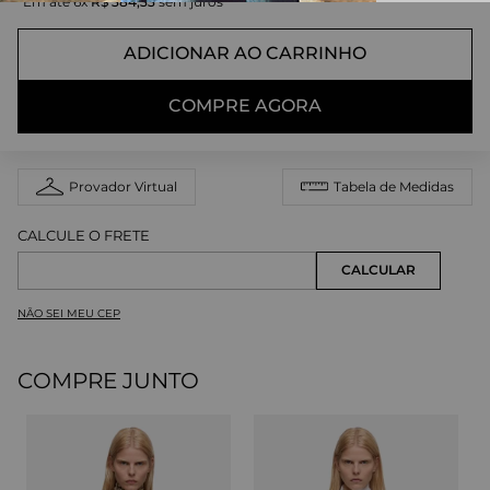
Em até
6
x
R$
384
,
33
sem juros
ADICIONAR AO CARRINHO
COMPRE AGORA
Provador Virtual
Tabela de Medidas
NÃO SEI MEU CEP
COMPRE JUNTO