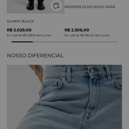
MODERN DOJO SOHO DARK
SLIMMY BLACK
R$ 2.029,00
R$ 2.306,00
Em até
6
x
R$ 338,16
sem juros
Em até
6
x
R$ 384,33
sem juros
NOSSO DIFERENCIAL