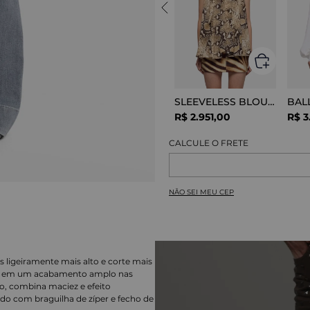
SLEEVELESS BLOUSE VISCOSE SNAKE
R$
2
.
951
,
00
R$
3
NÃO SEI MEU CEP
s ligeiramente mais alto e corte mais
o-se em um acabamento amplo nas
o, combina maciez e efeito
ado com braguilha de zíper e fecho de