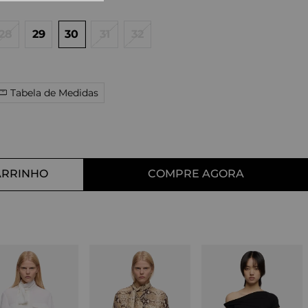
10
º
tess
28
29
30
31
32
Tabela de Medidas
ARRINHO
COMPRE AGORA