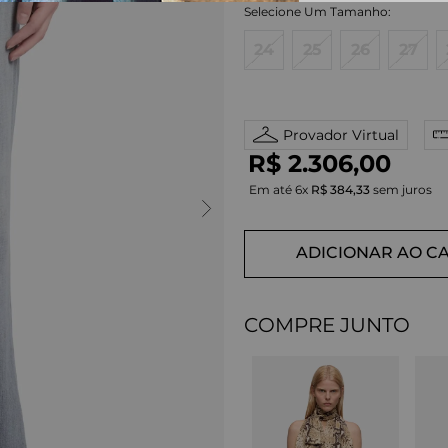
24
25
26
27
Provador Virtual
R$
2
.
306
,
00
Em até
6
x
R$
384
,
33
sem juros
ADICIONAR AO C
COMPRE JUNTO