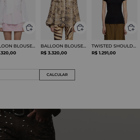
BALLOON BLOUSE SILK OPTICAL WHITE
BALLOON BLOUSE VISCOSE SNAKE
TWISTED SHOULDER TEE LYOCELL BLACK
.
320
,
00
R$
3
.
320
,
00
R$
1
.
291
,
00