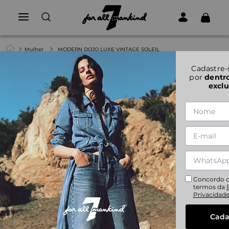
Mulher
MODERN DOJO LUXE VINTAGE SOLEIL
1
|
5
Cadastre-
por
dentr
exclu
MODERN DOJO LUXE VINTAGE SOLEIL
28
29
30
31
32
Concordo 
termos da
Privacidad
Cada