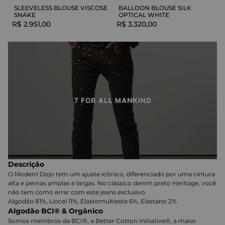
SLEEVELESS BLOUSE VISCOSE
BALLOON BLOUSE SILK
SNAKE
OPTICAL WHITE
R$
2
.
951
,
00
R$
3
.
320
,
00
Descrição
O Modern Dojo tem um ajuste icônico, diferenciado por uma cintura
alta e pernas amplas e largas. No clássico denim preto Heritage, você
não tem como errar com este jeans exclusivo.
Algodão 81%, Liocel 11%, Elastomultieste 6%, Elastano 2%
Algodão BCI® & Orgânico
Somos membros da BCI®, a Better Cotton Initiative®, a maior