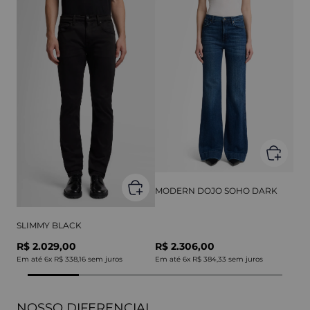
MODERN DOJO SOHO DARK
SLIMMY BLACK
R$ 2.029,00
R$ 2.306,00
Em até
6
x
R$ 338,16
sem juros
Em até
6
x
R$ 384,33
sem juros
NOSSO DIFERENCIAL