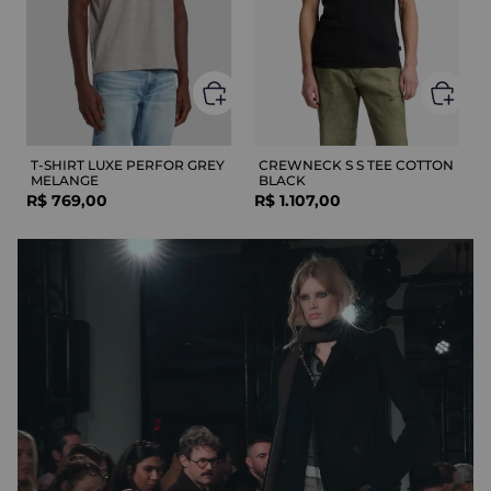
T-SHIRT LUXE PERFOR GREY
CREWNECK S S TEE COTTON
MELANGE
BLACK
R$
769
,
00
R$
1
.
107
,
00