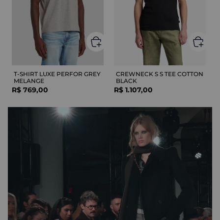
T-SHIRT LUXE PERFOR GREY
CREWNECK S S TEE COTTON
MELANGE
BLACK
R$
769
,
00
R$
1
.
107
,
00