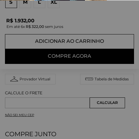
S
M
L
XL
R$
1
.
932
,
00
Em até
6
x
R$
322
,
00
sem juros
ADICIONAR AO CARRINHO
COMPRE AGORA
Provador Virtual
Tabela de Medidas
NÃO SEI MEU CEP
COMPRE JUNTO