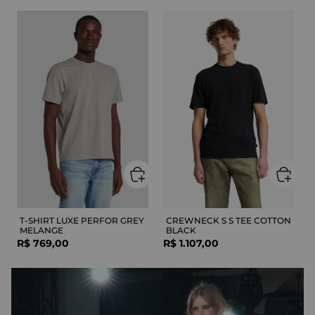
T-SHIRT LUXE PERFOR GREY
CREWNECK S S TEE COTTON
MELANGE
BLACK
R$
769
,
00
R$
1
.
107
,
00