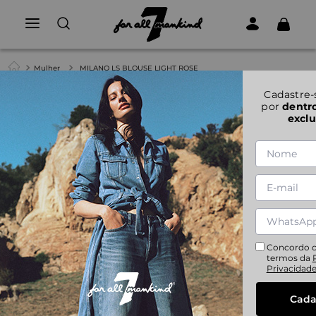
Mulher
MILANO LS BLOUSE LIGHT ROSE
1
|
2
Cadastre-
por
dentr
exclu
MILANO LS BLOUSE LIGHT ROSE
XS
S
M
L
Concordo 
termos da
Privacidad
Cada