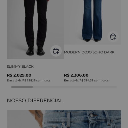
MODERN DOJO SOHO DARK
SLIMMY BLACK
R$ 2.029,00
R$ 2.306,00
Em até
6
x
R$ 338,16
sem juros
Em até
6
x
R$ 384,33
sem juros
NOSSO DIFERENCIAL