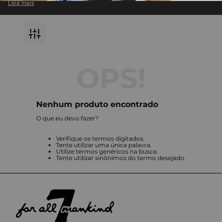
Leia mais
atemporal com inovação em cada detalhe.
Descubra jeans premium e roupas exclusivas, perfeitas para compor
looks modernos e versáteis.
Destaque-se com a qualidade impecável e o design icônico que só a
7 For All Mankind pode oferecer.
Nenhum produto encontrado
O que eu devo fazer?
Verifique os termos digitados.
Tente utilizar uma única palavra.
Utilize termos genéricos na busca.
Tente utilizar sinônimos do termo desejado.