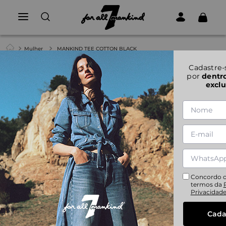
Mulher
MANKIND TEE COTTON BLACK
1
|
6
Cadastre-
por
dentr
exclu
MANKIND TEE COTTON BLACK
XS
S
M
L
XL
Concordo 
termos da
Privacidad
Cada