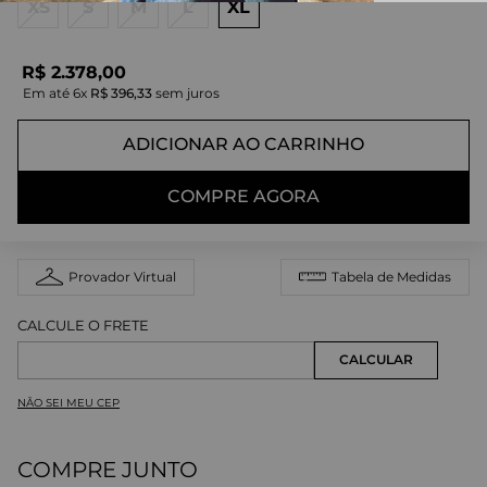
XS
S
M
L
XL
R$
2
.
378
,
00
Em até
6
x
R$
396
,
33
sem juros
ADICIONAR AO CARRINHO
COMPRE AGORA
Provador Virtual
Tabela de Medidas
NÃO SEI MEU CEP
COMPRE JUNTO