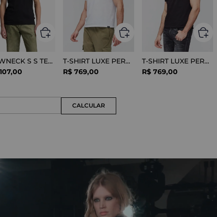
CREWNECK S S TEE COTTON BLACK
T-SHIRT LUXE PERFORMANCE WHITE
T-SHIRT LUXE PERFORMANCE BLACK
107
,
00
R$
769
,
00
R$
769
,
00