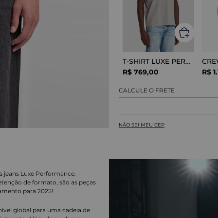
T-SHIRT LUXE PERFOR GREY MELANGE
R$
769
,
00
R$
1
.
NÃO SEI MEU CEP
s jeans Luxe Performance:
tenção de formato, são as peças
çamento para 2025!
nível global para uma cadeia de