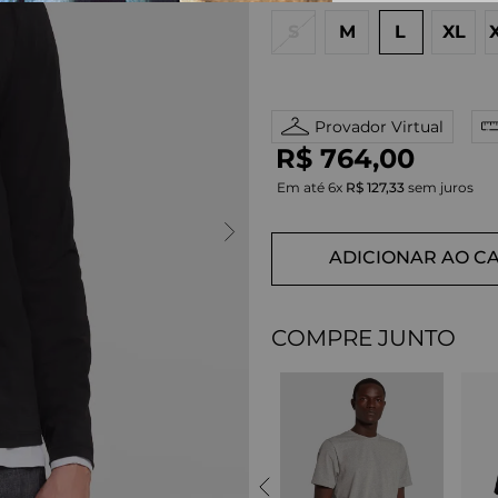
S
M
L
XL
Provador Virtual
R$
764
,
00
Em até
6
x
R$
127
,
33
sem juros
ADICIONAR AO C
COMPRE JUNTO