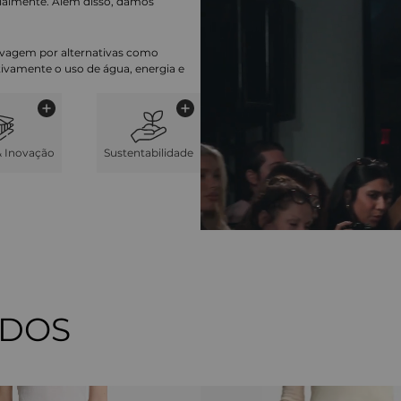
ialmente. Além disso, damos
lavagem por alternativas como
cativamente o uso de água, energia e
& Inovação
Sustentabilidade
ADOS