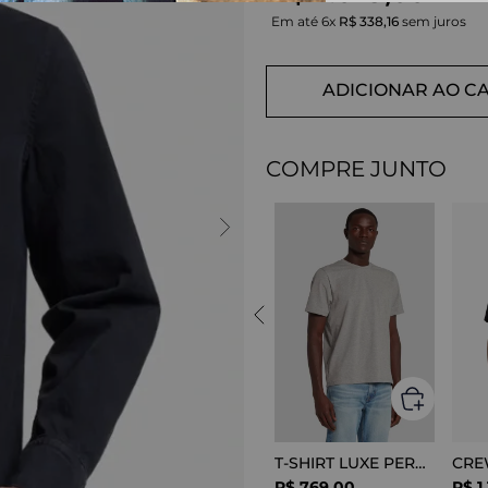
Em até
6
x
R$
338
,
16
sem juros
ADICIONAR AO C
COMPRE JUNTO
T-SHIRT LUXE PERFOR GREY MELANGE
R$
769
,
00
R$
1
.