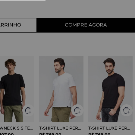
10
º
tess
ARRINHO
COMPRE AGORA
CREWNECK S S TEE COTTON BLACK
T-SHIRT LUXE PERFORMANCE WHITE
T-SHIRT LUXE PERFORMANCE BLACK
107
,
00
R$
769
,
00
R$
769
,
00