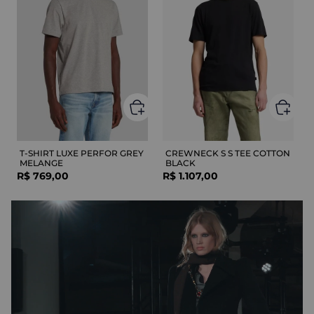
T-SHIRT LUXE PERFOR GREY
CREWNECK S S TEE COTTON
MELANGE
BLACK
R$
769
,
00
R$
1
.
107
,
00