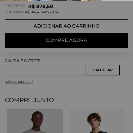
R$
1
.
757
,
00
R$
878
,
50
Em até
6
x
R$
146
,
41
sem juros
ADICIONAR AO CARRINHO
COMPRE AGORA
NÃO SEI MEU CEP
COMPRE JUNTO