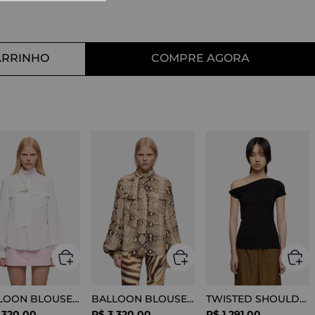
10
º
straight
ARRINHO
COMPRE AGORA
BALLOON BLOUSE SILK OPTICAL WHITE
BALLOON BLOUSE VISCOSE SNAKE
TWISTED SHOULDER TEE LYOCELL BLACK
.
320
,
00
R$
3
.
320
,
00
R$
1
.
291
,
00