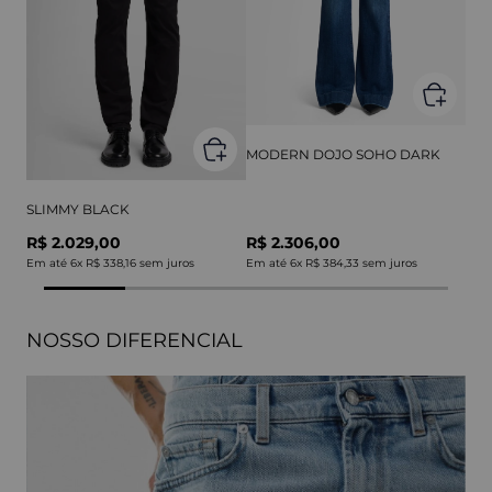
MODERN DOJO SOHO DARK
SLIMMY BLACK
R$ 2.029,00
R$ 2.306,00
Em até
6
x
R$ 338,16
sem juros
Em até
6
x
R$ 384,33
sem juros
NOSSO DIFERENCIAL