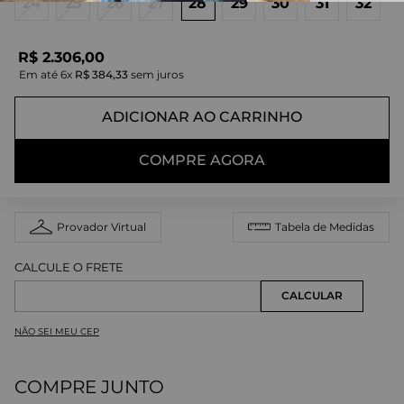
24
25
26
27
28
29
30
31
32
R$
2
.
306
,
00
Em até
6
x
R$
384
,
33
sem juros
ADICIONAR AO CARRINHO
COMPRE AGORA
Provador Virtual
Tabela de Medidas
NÃO SEI MEU CEP
COMPRE JUNTO