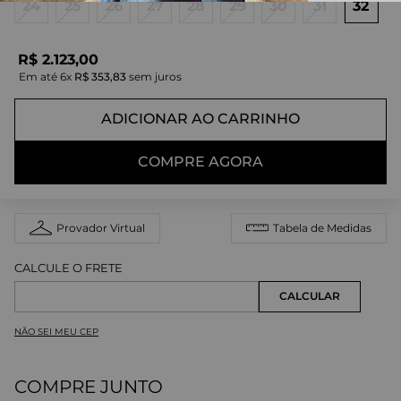
24
25
26
27
28
29
30
31
32
R$
2
.
123
,
00
Em até
6
x
R$
353
,
83
sem juros
ADICIONAR AO CARRINHO
COMPRE AGORA
Provador Virtual
Tabela de Medidas
NÃO SEI MEU CEP
COMPRE JUNTO