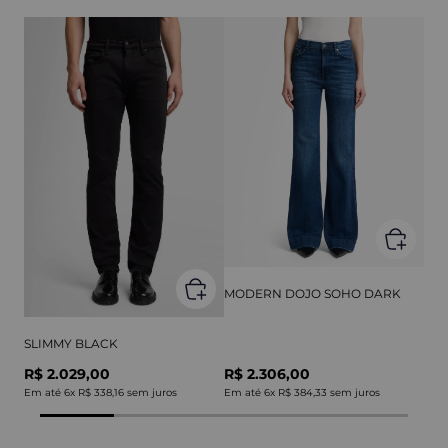
MODERN DOJO SOHO DARK
SLIMMY BLACK
R$ 2.029,00
R$ 2.306,00
Em até
6
x
R$ 338,16
sem juros
Em até
6
x
R$ 384,33
sem juros