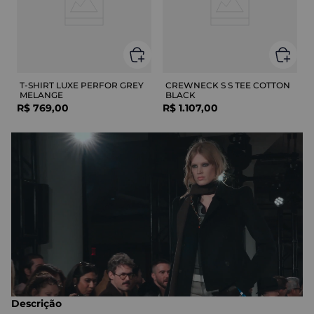
T-SHIRT LUXE PERFOR GREY
CREWNECK S S TEE COTTON
MELANGE
BLACK
R$
769
,
00
R$
1
.
107
,
00
Descrição