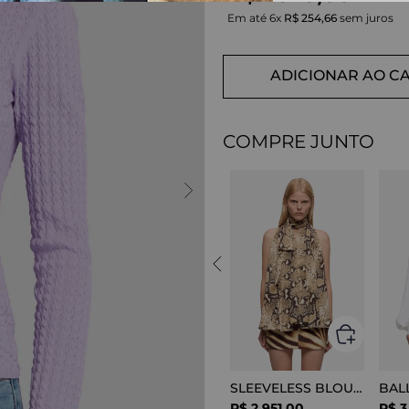
Em até
6
x
R$
254
,
66
sem juros
ADICIONAR AO C
COMPRE JUNTO
SLEEVELESS BLOUSE VISCOSE SNAKE
R$
2
.
951
,
00
R$
3