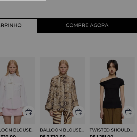
10
º
straight
ARRINHO
COMPRE AGORA
BALLOON BLOUSE SILK OPTICAL WHITE
BALLOON BLOUSE VISCOSE SNAKE
TWISTED SHOULDER TEE LYOCELL BLACK
.
320
,
00
R$
3
.
320
,
00
R$
1
.
291
,
00