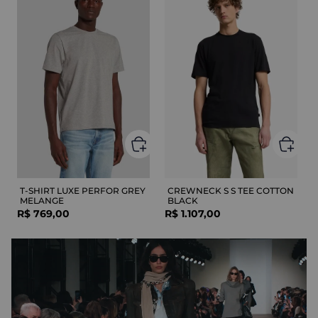
T-SHIRT LUXE PERFOR GREY
CREWNECK S S TEE COTTON
MELANGE
BLACK
R$
769
,
00
R$
1
.
107
,
00