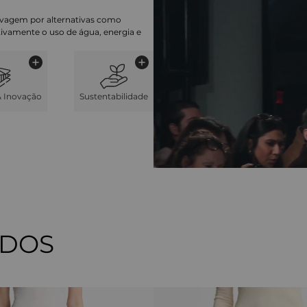
lavagem por alternativas como
cativamente o uso de água, energia e
& Inovação
Sustentabilidade
ADOS