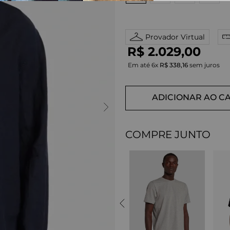
Provador Virtual
R$
2
.
029
,
00
Em até
6
x
R$
338
,
16
sem juros
ADICIONAR AO C
COMPRE JUNTO