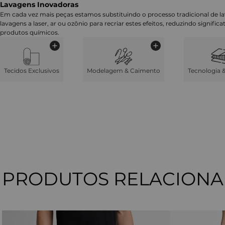
Lavagens Inovadoras
Em cada vez mais peças estamos substituindo o processo tradicional de 
lavagens a laser, ar ou ozônio para recriar estes efeitos, reduzindo signifi
produtos químicos.
Tecidos Exclusivos
Modelagem & Caimento
Tecnologia 
PRODUTOS RELACION