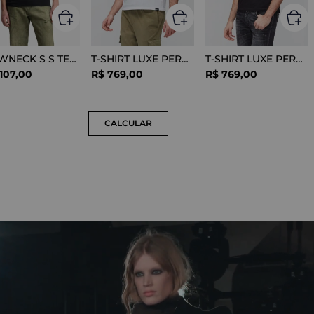
CREWNECK S S TEE COTTON BLACK
T-SHIRT LUXE PERFORMANCE WHITE
T-SHIRT LUXE PERFORMANCE BLACK
107
,
00
R$
769
,
00
R$
769
,
00