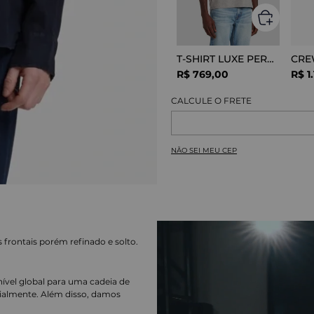
T-SHIRT LUXE PERFOR GREY MELANGE
R$
769
,
00
R$
1
.
NÃO SEI MEU CEP
frontais porém refinado e solto.
nível global para uma cadeia de
ialmente. Além disso, damos