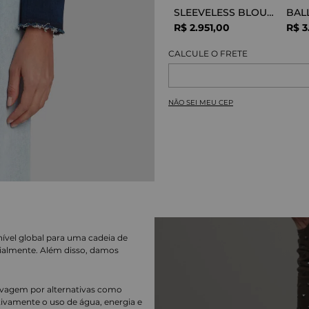
SLEEVELESS BLOUSE VISCOSE SNAKE
R$
2
.
951
,
00
R$
3
NÃO SEI MEU CEP
nível global para uma cadeia de
ialmente. Além disso, damos
lavagem por alternativas como
cativamente o uso de água, energia e