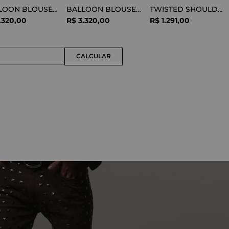
BALLOON BLOUSE SILK OPTICAL WHITE
BALLOON BLOUSE VISCOSE SNAKE
TWISTED SHOULDER TEE LYOCELL BLACK
.
320
,
00
R$
3
.
320
,
00
R$
1
.
291
,
00