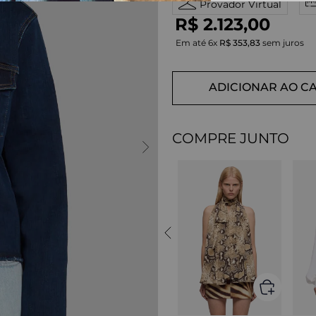
Provador Virtual
R$
2
.
123
,
00
Em até
6
x
R$
353
,
83
sem juros
ADICIONAR AO C
COMPRE JUNTO