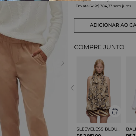
Em até
6
x
R$
384
,
33
sem juros
ADICIONAR AO C
COMPRE JUNTO
SLEEVELESS BLOUSE VISCOSE SNAKE
R$
2
.
951
,
00
R$
3