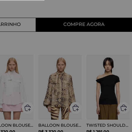
10
º
tess
ARRINHO
COMPRE AGORA
BALLOON BLOUSE SILK OPTICAL WHITE
BALLOON BLOUSE VISCOSE SNAKE
TWISTED SHOULDER TEE LYOCELL BLACK
.
320
,
00
R$
3
.
320
,
00
R$
1
.
291
,
00