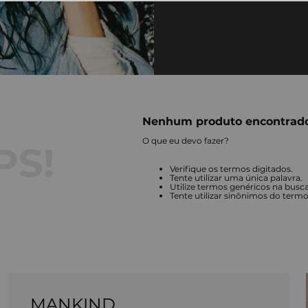
Nenhum produto encontrad
O que eu devo fazer?
Verifique os termos digitados.
Tente utilizar uma única palavra.
Utilize termos genéricos na busca
Tente utilizar sinônimos do term
MANKIND