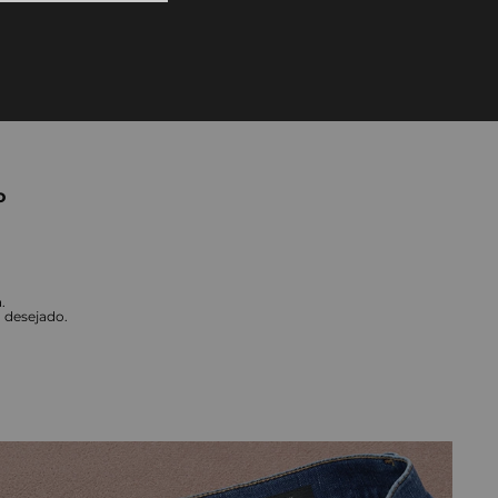
10
º
tess
o
.
o desejado.