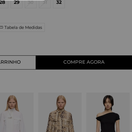
28
29
30
31
32
10
º
tess
Tabela de Medidas
ARRINHO
COMPRE AGORA