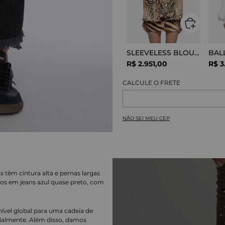
SLEEVELESS BLOUSE VISCOSE SNAKE
R$
2
.
951
,
00
R$
3
NÃO SEI MEU CEP
s têm cintura alta e pernas largas
dos em jeans azul quase preto, com
nível global para uma cadeia de
ialmente. Além disso, damos