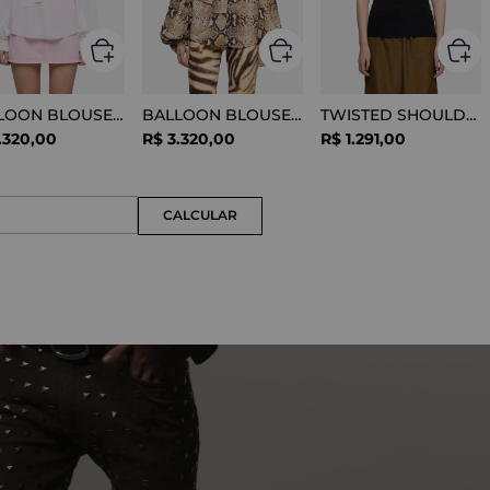
BALLOON BLOUSE SILK OPTICAL WHITE
BALLOON BLOUSE VISCOSE SNAKE
TWISTED SHOULDER TEE LYOCELL BLACK
.
320
,
00
R$
3
.
320
,
00
R$
1
.
291
,
00