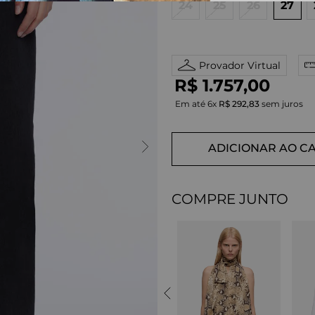
24
25
26
27
Provador Virtual
R$
1
.
757
,
00
Em até
6
x
R$
292
,
83
sem juros
ADICIONAR AO C
COMPRE JUNTO