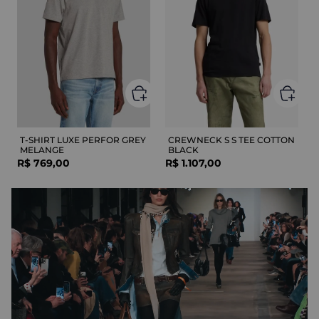
T-SHIRT LUXE PERFOR GREY
CREWNECK S S TEE COTTON
MELANGE
BLACK
R$
769
,
00
R$
1
.
107
,
00