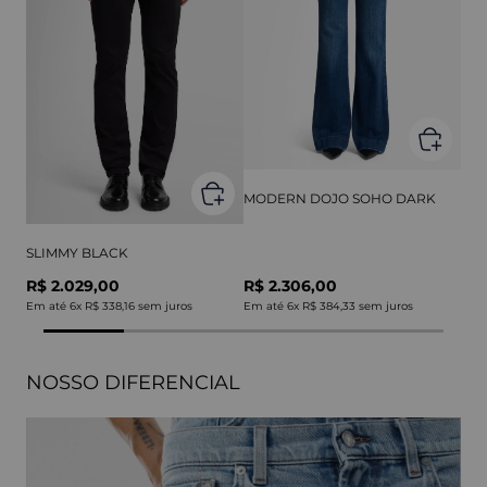
MODERN DOJO SOHO DARK
SLIMMY BLACK
R$ 2.029,00
R$ 2.306,00
Em até
6
x
R$ 338,16
sem juros
Em até
6
x
R$ 384,33
sem juros
NOSSO DIFERENCIAL